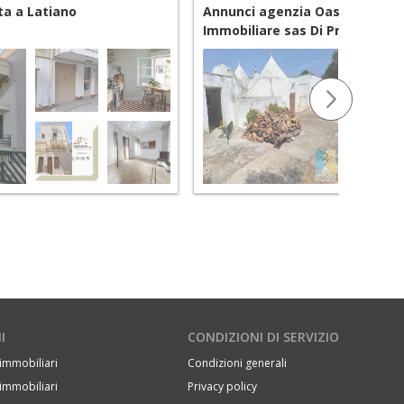
ita a Latiano
Annunci agenzia Oasi Dei Trull
Immobiliare sas Di Prete Conc
I
CONDIZIONI DI SERVIZIO
immobiliari
Condizioni generali
immobiliari
Privacy policy