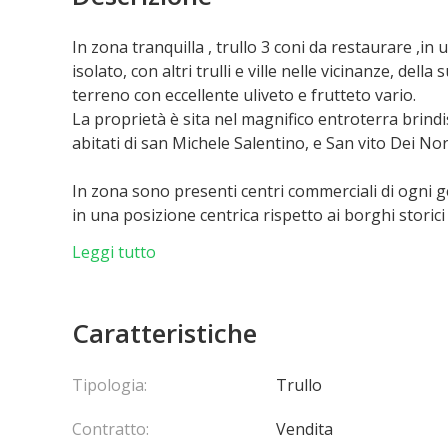
In zona tranquilla , trullo 3 coni da restaurare ,
isolato, con altri trulli e ville nelle vicinanze, dell
terreno con eccellente uliveto e frutteto vario.
La proprietà è sita nel magnifico entroterra brindis
abitati di san Michele Salentino, e San vito Dei N
In zona sono presenti centri commerciali di ogni ge
in una posizione centrica rispetto ai borghi storici 
Alberobello , patrimonio mondiale dell'unesco e ca
Leggi tutto
Si valutano eventuali offerte.
Caratteristiche
Tipologia:
Trullo
Contratto:
Vendita