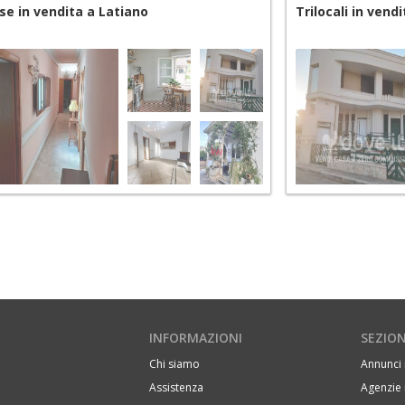
se in vendita a Latiano
Trilocali in vend
INFORMAZIONI
SEZION
Chi siamo
Annunci 
Assistenza
Agenzie 