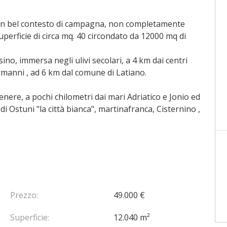
in un bel contesto di campagna, non completamente
a superficie di circa mq. 40 circondato da 12000 mq di
ino, immersa negli ulivi secolari, a 4 km dai centri
ormanni , ad 6 km dal comune di Latiano.
nere, a pochi chilometri dai mari Adriatico e Jonio ed
di Ostuni "la città bianca", martinafranca, Cisternino ,
pitale dei trulli, Locorotondo e Ceglie Messapica.
Prezzo:
49.000 €
Superficie:
12.040 m²