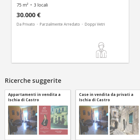
75 m²
3 locali
30.000 €
Da Privato
Parzialmente Arredato
Doppi Vetri
Ricerche suggerite
Appartamenti in vendita a
Case in vendita da privati a
Ischia di Castro
Ischia di Castro